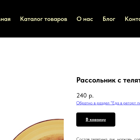
вная
Каталог товаров
О нас
Блог
Конт
Рассольник с тел
240
р.
Обратно в раздел "Еда в реторт п
В корзину
Состав телятина, лук, морковь, со