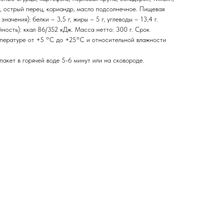
ц, острый перец, кориандр, масло подсолнечное. Пищевая
начения): белки – 3,5 г, жиры – 5 г, углеводы – 13,4 г.
ность): ккал 86/352 кДж. Масса нетто: 300 г. Срок
емпературе от +5 °С до +25°С и относительной влажности
пакет в горячей воде 5-6 минут или на сковороде.