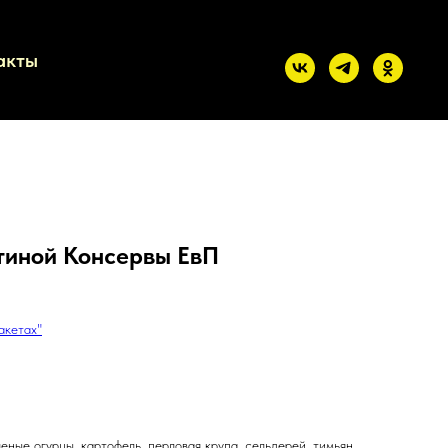
акты
ятиной Консервы ЕвП
акетах"
леные огурцы, картофель, перловая крупа, сельдерей, тимьян,