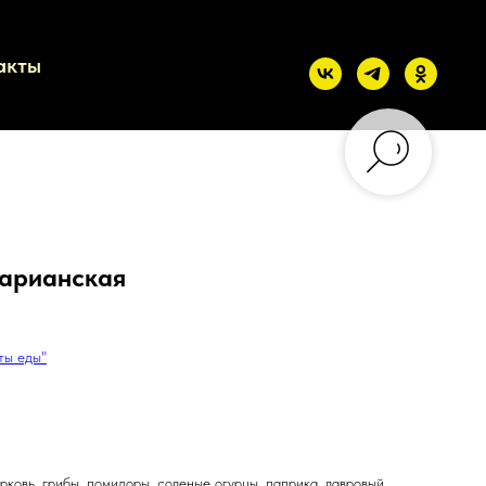
акты
тарианская
ты еды"
орковь, грибы, помидоры, соленые огурцы, паприка, лавровый