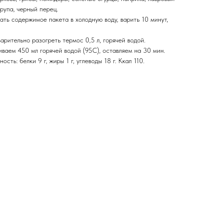
крупа, черный перец.
ть содержимое пакета в холодную воду, варить 10 минут,
рительно разогреть термос 0,5 л, горячей водой.
ваем 450 мл горячей водой (95С), оставляем на 30 мин.
ость: белки 9 г, жиры 1 г, углеводы 18 г. Ккал 110.