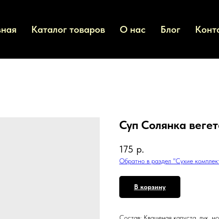
вная
Каталог товаров
О нас
Блог
Конт
Суп Солянка веге
175
р.
Обратно в раздел "Сухие комплек
В корзину
Состав: Квашеная капуста, лук, м