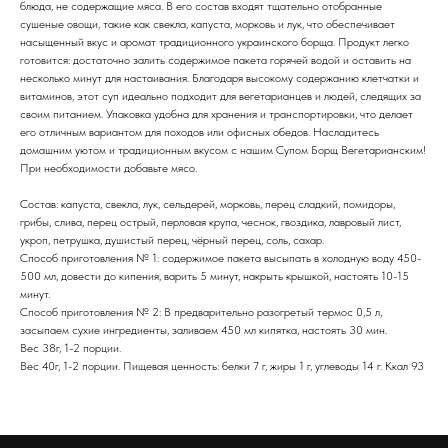
блюда, не содержащие мяса. В его состав входят тщательно отобранные
сушеные овощи, такие как свекла, капуста, морковь и лук, что обеспечивает
насыщенный вкус и аромат традиционного украинского борща. Продукт легко
готовится: достаточно залить содержимое пакета горячей водой и оставить на
несколько минут для настаивания. Благодаря высокому содержанию клетчатки и
витаминов, этот суп идеально подходит для вегетарианцев и людей, следящих за
своим питанием. Упаковка удобна для хранения и транспортировки, что делает
его отличным вариантом для походов или офисных обедов. Насладитесь
домашним уютом и традиционным вкусом с нашим Супом Борщ Вегетарианским!
При необходимости добавьте мясо.
Состав: капуста, свекла, лук, сельдерей, морковь, перец сладкий, помидоры,
грибы, слива, перец острый, перловая крупа, чеснок, гвоздика, лавровый лист,
укроп, петрушка, душистый перец, чёрный перец, соль, сахар.
Способ приготовления № 1: содержимое пакета высыпать в холодную воду 450-
500 мл, довести до кипения, варить 5 минут, накрыть крышкой, настоять 10-15
минут.
Способ приготовления № 2: В предварительно разогретый термос 0,5 л,
засыпаем сухие ингредиенты, заливаем 450 мл кипятка, настоять 30 мин.
Вес 38г, 1-2 порции.
Вес 40г, 1-2 порции. Пищевая ценность: белки 7 г, жиры 1 г, углеводы 14 г. Ккал 93