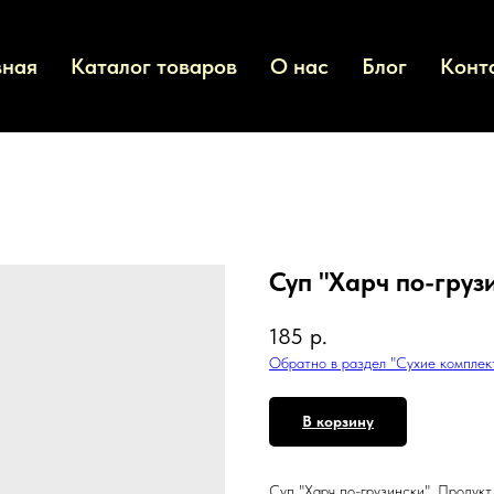
вная
Каталог товаров
О нас
Блог
Конт
Суп "Харч по-груз
185
р.
Обратно в раздел "Сухие комплек
В корзину
Суп "Харч по-грузински". Продукт