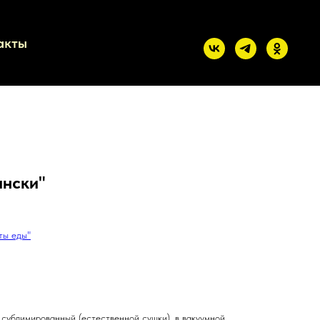
акты
ински"
ты еды"
 сублимированный (естественной сушки), в вакуумной