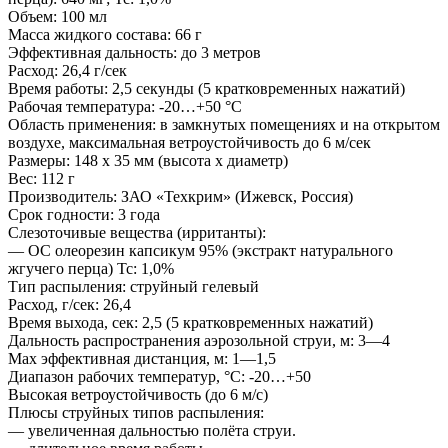
Объем: 100 мл
Масса жидкого состава: 66 г
Эффективная дальность: до 3 метров
Расход: 26,4 г/сек
Время работы: 2,5 секунды (5 кратковременных нажатий)
Рабочая температура: -20…+50 °С
Область применения: в замкнутых помещениях и на открытом
воздухе, максимальная ветроустойчивость до 6 м/сек
Размеры: 148 x 35 мм (высота x диаметр)
Вес: 112 г
Производитель: ЗАО «Техкрим» (Ижевск, Россия)
Срок годности: 3 года
Слезоточивые вещества (ирританты):
— OC олеорезин капсикум 95% (экстракт натурального
жгучего перца) Tc: 1,0%
Тип распыления: струйный гелевый
Расход, г/сек: 26,4
Время выхода, сек: 2,5 (5 кратковременных нажатий)
Дальность распространения аэрозольной струи, м: 3—4
Мах эффективная дистанция, м: 1—1,5
Диапазон рабочих температур, °С: -20…+50
Высокая ветроустойчивость (до 6 м/с)
Плюсы струйных типов распыления:
— увеличенная дальностью полёта струи.