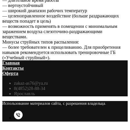
— длительное время работы
— вертоустойчивый
— широкий диапазон рабочих температур
— целеноправленное воздействие (больше раздражающих
веществ попадет в цель)
— возможность применять в помещении с минимальным
заражением воздуха слезоточиво-раздражающими
веществами.
Минусы струйных типов распыления:
— более требователен к прицеливанию. Для приобретения
навыков рекомендуется использовать тренировочные ГБ
(«Учебный струйный»).
Главная
Контакты
Оферта
zakaz-as76@ya.ru
8(4852)28-88-34
Ярославль
Использование материалов сайта, с разрешения владельца.