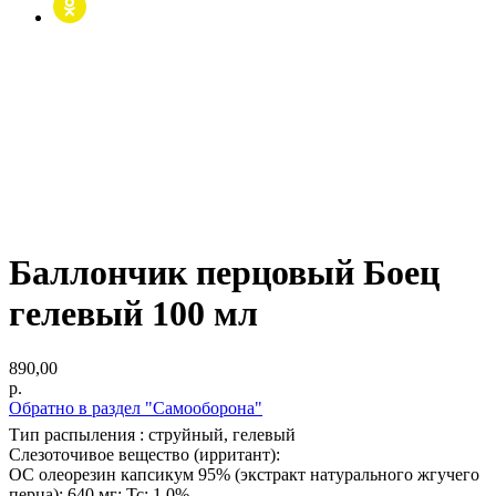
Баллончик перцовый Боец
гелевый 100 мл
890,00
р.
Обратно в раздел "Самооборона"
Тип распыления : струйный, гелевый
Слезоточивое вещество (ирритант):
OC олеорезин капсикум 95% (экстракт натурального жгучего
перца): 640 мг; Tc: 1,0%