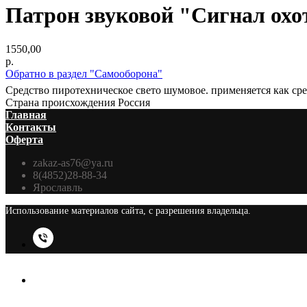
Патрон звуковой "Сигнал ох
1550,00
р.
Обратно в раздел "Самооборона"
Средство пиротехническое свето шумовое. применяется как ср
Страна происхождения Россия
Главная
Контакты
Оферта
zakaz-as76@ya.ru
8(4852)28-88-34
Ярославль
Использование материалов сайта, с разрешения владельца.